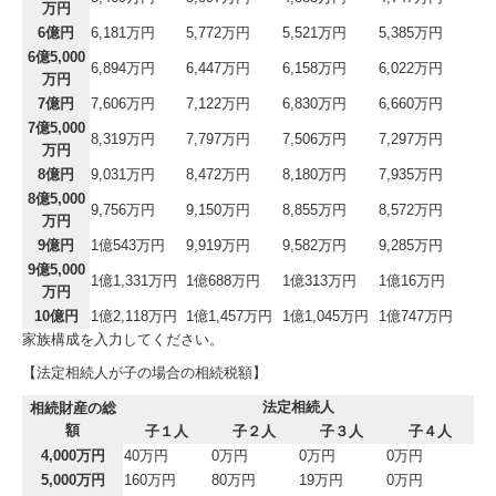
万円
6億円
6,181万円
5,772万円
5,521万円
5,385万円
6億5,000
6,894万円
6,447万円
6,158万円
6,022万円
万円
7億円
7,606万円
7,122万円
6,830万円
6,660万円
7億5,000
8,319万円
7,797万円
7,506万円
7,297万円
万円
8億円
9,031万円
8,472万円
8,180万円
7,935万円
8億5,000
9,756万円
9,150万円
8,855万円
8,572万円
万円
9億円
1億543万円
9,919万円
9,582万円
9,285万円
9億5,000
1億1,331万円
1億688万円
1億313万円
1億16万円
万円
10億円
1億2,118万円
1億1,457万円
1億1,045万円
1億747万円
家族構成を入力してください。
【法定相続人が子の場合の相続税額】
法定相続人
相続財産の総
額
子１人
子２人
子３人
子４人
4,000万円
40万円
0万円
0万円
0万円
5,000万円
160万円
80万円
19万円
0万円