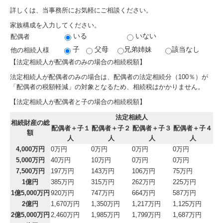
詳しくは、当事務所にお気軽にご相談ください。
家族構成を入力してください。
いる
いない
配偶者
子
父母
兄弟姉妹
該当なし
他の相続人様
【法定相続人が配偶者のみの場合の相続税額】
法定相続人が配偶者のみの場合は、配偶者の法定相続分（100％）が
「配偶者の税額軽減」の対象となるため、相続税はかかりません。
【法定相続人が配偶者と子の場合の相続税額】
法定相続人
相続財産の総
配偶者＋子１
配偶者＋子２
配偶者＋子３
配偶者＋子４
額
人
人
人
人
4,000万円
0万円
0万円
0万円
0万円
5,000万円
40万円
10万円
0万円
0万円
7,500万円
197万円
143万円
106万円
75万円
1億円
385万円
315万円
262万円
225万円
1億5,000万円
920万円
747万円
664万円
587万円
2億円
1,670万円
1,350万円
1,217万円
1,125万円
2億5,000万円
2,460万円
1,985万円
1,799万円
1,687万円