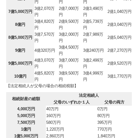
円
円
円
3億2,070万
2億7,000万
2億3,490万
7億5,000万円
2億1,040万円
円
円
円
3億4,820万
2億9,500万
2億5,739万
8億円
2億3,040万円
円
円
円
3億7,570万
3億2,000万
2億7,989万
8億5,000万円
2億5,040万円
円
円
円
3億4,500万
9億円
4億320万円
3億240万円
2億7,270万円
円
4億3,070万
3億7,000万
3億2,499万
9億5,000万円
2億9,520万円
円
円
円
4億5,820万
3億9,500万
3億4,999万
10億円
3億1,770万円
円
円
円
【法定相続人が父母の場合の相続税額】
法定相続人
相続財産の総額
父母のいずれか１人
父母の両方
4,000万円
40万円
0万円
5,000万円
160万円
80万円
7,500万円
580万円
395万円
1億円
1,220万円
770万円
1億5,000万円
2,860万円
1,840万円