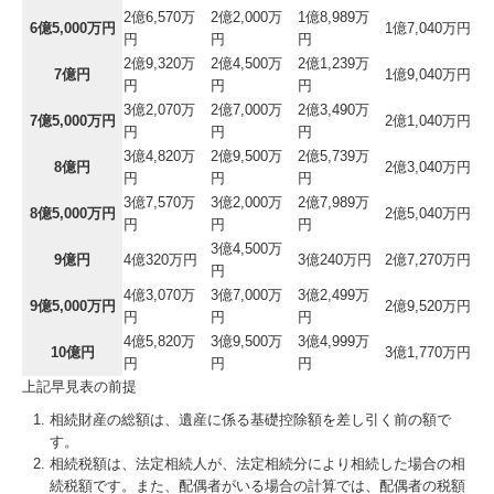
2億6,570万
2億2,000万
1億8,989万
6億5,000万円
1億7,040万円
円
円
円
2億9,320万
2億4,500万
2億1,239万
7億円
1億9,040万円
円
円
円
3億2,070万
2億7,000万
2億3,490万
7億5,000万円
2億1,040万円
円
円
円
3億4,820万
2億9,500万
2億5,739万
8億円
2億3,040万円
円
円
円
3億7,570万
3億2,000万
2億7,989万
8億5,000万円
2億5,040万円
円
円
円
3億4,500万
9億円
4億320万円
3億240万円
2億7,270万円
円
4億3,070万
3億7,000万
3億2,499万
9億5,000万円
2億9,520万円
円
円
円
4億5,820万
3億9,500万
3億4,999万
10億円
3億1,770万円
円
円
円
上記早見表の前提
相続財産の総額は、遺産に係る基礎控除額を差し引く前の額で
す。
相続税額は、法定相続人が、法定相続分により相続した場合の相
続税額です。また、配偶者がいる場合の計算では、配偶者の税額