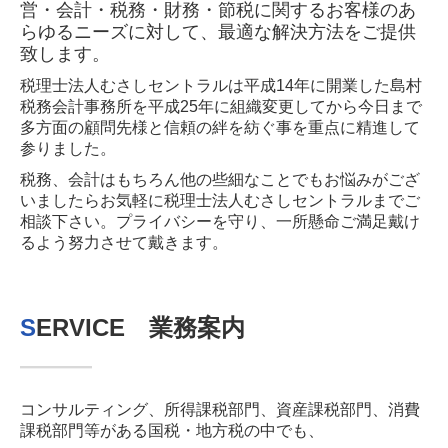
営・会計・税務・財務・節税に関するお客様のあ
らゆるニーズに対して、最適な解決方法をご提供
致します。
税理士法人むさしセントラルは平成14年に開業した島村
税務会計事務所を平成25年に組織変更してから今日まで
多方面の顧問先様と信頼の絆を紡ぐ事を重点に精進して
参りました。
税務、会計はもちろん他の些細なことでもお悩みがござ
いましたらお気軽に税理士法人むさしセントラルまでご
相談下さい。プライバシーを守り、一所懸命ご満足戴け
るよう努力させて戴きます。
S
ERVICE 業務案内
―
―
―
コンサルティング、所得課税部門、資産課税部門、消費
課税部門等がある国税・地方税の中でも、