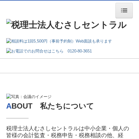
トップページ
会社案内
業務案内
交通案内
よくある質問
A
BOUT 私たちについて
―
―
―
税理士法人むさしセントラルは中小企業・個人の
皆様の会計監査・税務申告・税務相談の他、経