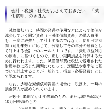
会計・税務：社長がおさえておきたい 「減
価償却」のきほん
減価償却とは、時間の経過や使用などによって価値が
減少していく固定資産（＝減価償却資産）の購入費用
を、一度に経費として計上するのではなく、使用可能期
間（耐用年数）に応じて、分割してその年分の経費とし
て計上する会計上のルールの１つです。「費用収益対応
の原則」に基づくもので、正しい期間損益を計算するた
めに行われます。また、減価償却費は税法で規定された
耐用年数に応じた期間にわたって、定額法や定率法に基
づいて計上することが一般的で、損金（必要経費）とし
て認められます。
なお、少額な減価償却資産の場合は、税務上、一時の
損金算入が認められています。
○使用可能期間が１年未満のもの、または取得価額が
10万円未満のもの