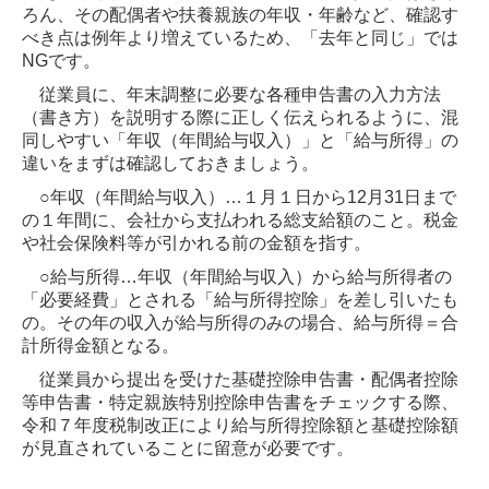
ろん、その配偶者や扶養親族の年収・年齢など、確認す
べき点は例年より増えているため、「去年と同じ」では
NGです。
従業員に、年末調整に必要な各種申告書の入力方法
（書き方）を説明する際に正しく伝えられるように、混
同しやすい「年収（年間給与収入）」と「給与所得」の
違いをまずは確認しておきましょう。
○年収（年間給与収入）…１月１日から12月31日まで
の１年間に、会社から支払われる総支給額のこと。税金
や社会保険料等が引かれる前の金額を指す。
○給与所得…年収（年間給与収入）から給与所得者の
「必要経費」とされる「給与所得控除」を差し引いたも
の。その年の収入が給与所得のみの場合、給与所得＝合
計所得金額となる。
従業員から提出を受けた基礎控除申告書・配偶者控除
等申告書・特定親族特別控除申告書をチェックする際、
令和７年度税制改正により給与所得控除額と基礎控除額
が見直されていることに留意が必要です。