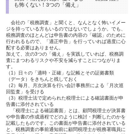
も怖くない！3つの「備え」
会社の「税務調査」と聞くと、なんとなく怖いイメー
ジを持っている方もいるのではないでしょうか。でも、
税務調査のほとんどは申告書の内容の「確認」のために
行われるもので、「適正申告」を行っていれば過度に心
配する必要はありません。
加えて、次の3つの「備え」を実践していれば、税務調
査にまつわるリスクや不安を減らすことにつながりま
す。
（1）日々の「適時・正確」な記帳とその証拠書類
（データ）をきちんと残しておく
（2）毎月、月次決算を行い会計事務所による「月次巡
回監査」を受ける
（3）税理士法で定められた税理士による確認書面が申
告書に添付されている
「税理士による確認書面」とは、顧問税理士が決算書
や申告書の作成過程でどのように検討・判断したのかを
記載したものです。この書面が申告書に添付されている
と、税務調査の事前通知前に顧問税理士が税務署職員に