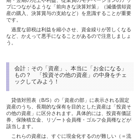
期・翌期の売上や利益、従業員のモチベーションのアッ
プにつながるような「前向きな決算対策」（減価償却資
産の購入、決算賞与の支給など）を意識することが重要
です。
過度な節税は利益を縮小させ、資金繰りが苦しくなる
など、かえって悪手になることがあるので注意しましょ
う。
会計：その「資産」、本当に「お金になる」
もの？ 「投資その他の資産」の中身をチェ
ックしてみよう！
貸借対照表（B/S）の「資産の部」に表示される固定
資産のうち、長期的な保有を目的とした資産は「投資そ
の他の資産」に区分されます。具体的には、投資有価証
券、保険積立金、リゾート会員権・ゴルフ会員権などが
該当します。
これらの資産は、すぐに現金化するのが難しい（＝流