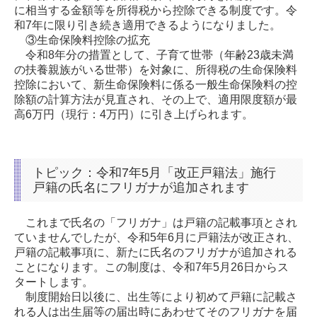
に相当する金額等を所得税から控除できる制度です。令
和7年に限り引き続き適用できるようになりました。
③生命保険料控除の拡充
令和8年分の措置として、子育て世帯（年齢23歳未満
の扶養親族がいる世帯）を対象に、所得税の生命保険料
控除において、新生命保険料に係る一般生命保険料の控
除額の計算方法が見直され、その上で、適用限度額が最
高6万円（現行：4万円）に引き上げられます。
トピック：令和7年5月「改正戸籍法」施行
戸籍の氏名にフリガナが追加されます
これまで氏名の「フリガナ」は戸籍の記載事項とされ
ていませんでしたが、令和5年6月に戸籍法が改正され、
戸籍の記載事項に、新たに氏名のフリガナが追加される
ことになります。この制度は、令和7年5月26日からス
タートします。
制度開始日以後に、出生等により初めて戸籍に記載さ
れる人は出生届等の届出時にあわせてそのフリガナを届