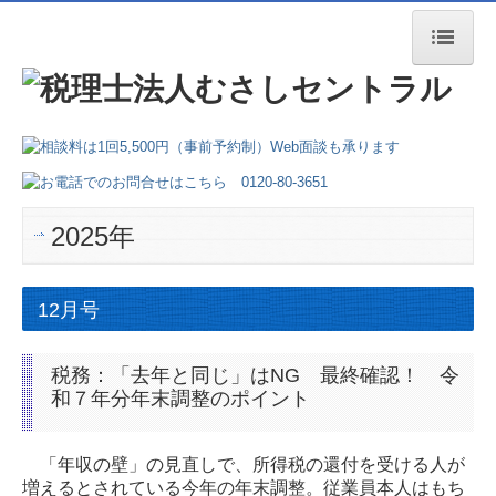
トップページ
会社案内
業務案内
2025年
交通案内
よくある質問
12月号
税務：「去年と同じ」はNG 最終確認！ 令
和７年分年末調整のポイント
「年収の壁」の見直しで、所得税の還付を受ける人が
増えるとされている今年の年末調整。従業員本人はもち