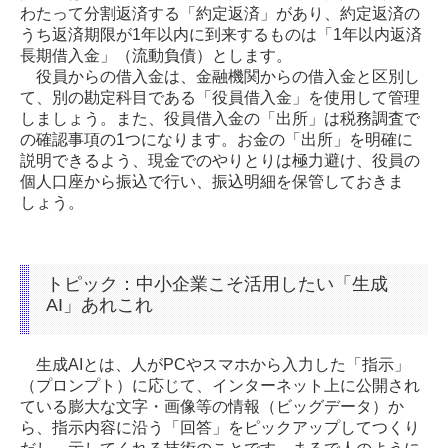
わたって分割返済する「約定返済」があり、約定返済の
うち返済期限が1年以内に到来するものは「1年以内返済
長期借入金」（流動負債）とします。
役員からの借入金は、金融機関からの借入金と区別し
て、別の勘定科目である「役員借入金」を使用して管理
しましょう。また、役員借入金の「出所」は税務調査で
の確認事項の1つになります。お金の「出所」を明確に
説明できるよう、現金でのやりとりは極力避け、役員の
個人口座から振込で行い、振込明細を保管しておきま
しょう。
トピック：中小企業こそ活用したい「生成
AI」あれこれ
生成AIとは、人がPCやスマホから入力した「指示」
（プロンプト）に応じて、インターネット上に公開され
ている膨大な文字・画像等の情報（ビッグデータ）か
ら、指示内容に沿う「回答」をピックアップしてつくり