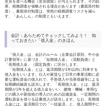
意見を述べる機会（意見聴取）が与えられます。その結
果、税務調査が省略される場合があります（書面添付制
度）。書面添付制度は、突然の税務調査リスクを減ら
す、「あんしん」の制度ともいえます。
会計：あらためてチェックしてみよう！ 知
っておきたい「借入金」のきほん
「借入金」は、会計のルール（企業会計原則、中小会
計要領等）に基づき、「短期借入金」（流動負債）と
「長期借入金」（固定負債）に区分します。
「短期借入金」とは、返済期限が1年以内に到来する
借入金をいいます。仕入や家賃など日常の事業活動に必
要な運転資金の借入れで、手形借入や当座借越等による
短期継続融資も該当します。「長期借入金」とは、返済
期限が1年を超える借入金をいい、建物・機械・車両な
どの購入や新技術の導入のための設備資金、一定期間の
運転資金を借りる証書借入が該当します。なお、長期借
入金には、返済期日での「一括返済」と、借入期間中に