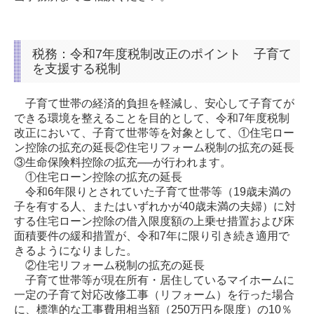
税務：令和7年度税制改正のポイント 子育て
を支援する税制
子育て世帯の経済的負担を軽減し、安心して子育てが
できる環境を整えることを目的として、令和7年度税制
改正において、子育て世帯等を対象として、①住宅ロー
ン控除の拡充の延長②住宅リフォーム税制の拡充の延長
③生命保険料控除の拡充──が行われます。
①住宅ローン控除の拡充の延長
令和6年限りとされていた子育て世帯等（19歳未満の
子を有する人、またはいずれかが40歳未満の夫婦）に対
する住宅ローン控除の借入限度額の上乗せ措置および床
面積要件の緩和措置が、令和7年に限り引き続き適用で
きるようになりました。
②住宅リフォーム税制の拡充の延長
子育て世帯等が現在所有・居住しているマイホームに
一定の子育て対応改修工事（リフォーム）を行った場合
に、標準的な工事費用相当額（250万円を限度）の10％