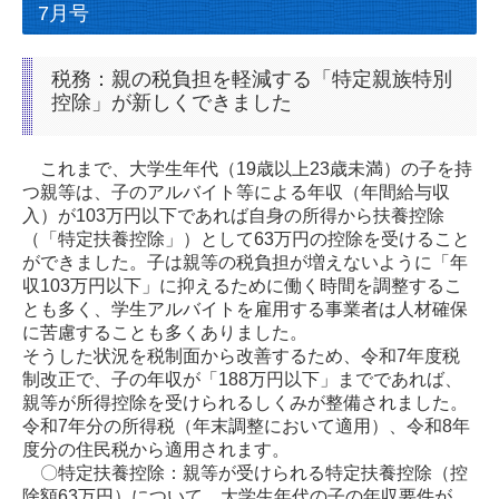
7月号
税務：親の税負担を軽減する「特定親族特別
控除」が新しくできました
これまで、大学生年代（19歳以上23歳未満）の子を持
つ親等は、子のアルバイト等による年収（年間給与収
入）が103万円以下であれば自身の所得から扶養控除
（「特定扶養控除」）として63万円の控除を受けること
ができました。子は親等の税負担が増えないように「年
収103万円以下」に抑えるために働く時間を調整するこ
とも多く、学生アルバイトを雇用する事業者は人材確保
に苦慮することも多くありました。
そうした状況を税制面から改善するため、令和7年度税
制改正で、子の年収が「188万円以下」までであれば、
親等が所得控除を受けられるしくみが整備されました。
令和7年分の所得税（年末調整において適用）、令和8年
度分の住民税から適用されます。
〇特定扶養控除：親等が受けられる特定扶養控除（控
除額63万円）について、大学生年代の子の年収要件が、