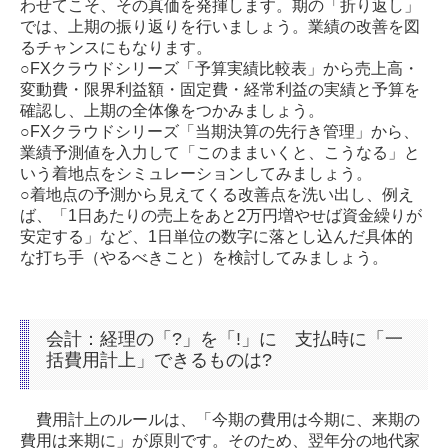
わせてこそ、その真価を発揮します。期の「折り返し」
では、上期の振り返りを行いましょう。業績の改善を図
るチャンスにもなります。
○FXクラウドシリーズ「予算実績比較表」から売上高・
変動費・限界利益額・固定費・経常利益の実績と予算を
確認し、上期の全体像をつかみましょう。
○FXクラウドシリーズ「当期決算の先行き管理」から、
業績予測値を入力して「このままいくと、こうなる」と
いう着地点をシミュレーションしてみましょう。
○着地点の予測から見えてくる改善点を洗い出し、例え
ば、「1日あたりの売上をあと2万円増やせば資金繰りが
安定する」など、1日単位の数字に落とし込んだ具体的
な打ち手（やるべきこと）を検討してみましょう
。
会計：経理の「?」を「!」に 支払時に「一
括費用計上」できるものは?
費用計上のルールは、「今期の費用は今期に、来期の
費用は来期に」が原則です。そのため、翌年分の地代家