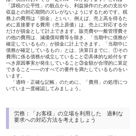
「課税の公平性」の観点から、利益操作のための支出や
収益との対応期間のズレがないようにするためです。税
務上の費用は「損金」といい、例えば、売上高を得るた
めに直接要する費用（売上原価）は、売上に対応する分
だけが損金として計上できます。販売費や一般管理費そ
の他の費用は、減価償却費等を除き、「当期中に債務が
確定しているもの」が損金に計上できます。「当期中に
債務が確定しているもの」とは、決算日までに、①その
費用に係る債務が成立していること②具体的な給付をす
べき原因事実が発生していること③金額が合理的に算定
できること――のすべての要件を満たしているものをい
います。
「適時・正確な記帳」のために、「費用」の処理につ
いていま一度確認してみましょう。
労務：「お客様」の立場を利用した
過剰な
要求への対応方法を考えましょう