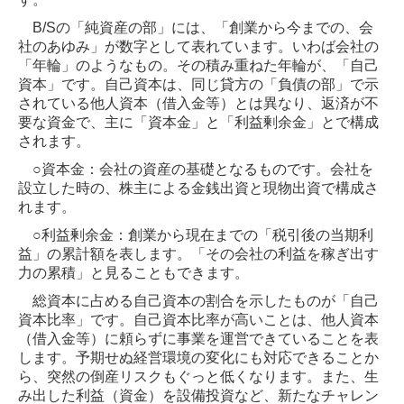
B/Sの「純資産の部」には、「創業から今までの、会
社のあゆみ」が数字として表れています。いわば会社の
「年輪」のようなもの。その積み重ねた年輪が、「自己
資本」です。自己資本は、同じ貸方の「負債の部」で示
されている他人資本（借入金等）とは異なり、返済が不
要な資金で、主に「資本金」と「利益剰余金」とで構成
されます。
○資本金：会社の資産の基礎となるものです。会社を
設立した時の、株主による金銭出資と現物出資で構成さ
れます。
○利益剰余金：創業から現在までの「税引後の当期利
益」の累計額を表します。「その会社の利益を稼ぎ出す
力の累積」と見ることもできます。
総資本に占める自己資本の割合を示したものが「自己
資本比率」です。自己資本比率が高いことは、他人資本
（借入金等）に頼らずに事業を運営できていることを表
します。予期せぬ経営環境の変化にも対応できることか
ら、突然の倒産リスクもぐっと低くなります。また、生
み出した利益（資金）を設備投資など、新たなチャレン