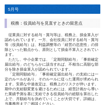
5月号
税務：役員給与を見直すときの留意点
従業員に対する給与・賞与等は、税務上、損金算入が
認められています。一方、会社役員に対する給与・賞与
等（役員給与）は、利益調整等の「経営の恣意性」の排
除といった観点から、原則として損金不算入とされてい
ます。
ただし、中小企業では、「定期同額給与」「事前確定
届出給与」のどちらかに該当すれば、不相当に高額な部
分を除き損金算入が認められています。
「定期同額給与」「事前確定届出給与」の支給には一
定のルールがあり、そのルールに従った運用が求められ
ます。安易な中途改定は、税務上のリスクが伴います。
期中の支給額変更を避けるためには、経営計画から導い
た業績予測を基に支給できる役員給与の総額を算出した
上で、月額給与を決めていくことが大切です。詳細は、
当事務所までご相談ください。